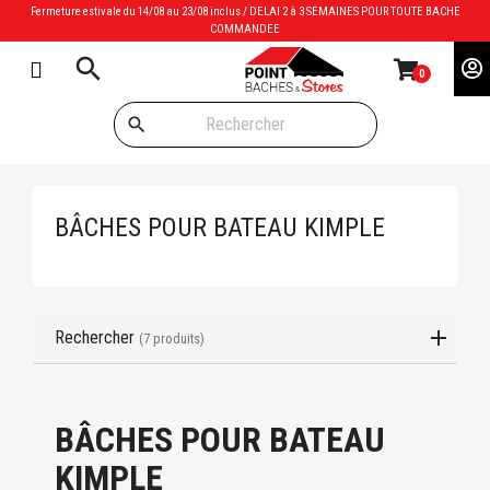
Fermeture estivale du 14/08 au 23/08 inclus / DELAI 2 à 3 SEMAINES POUR TOUTE BACHE
COMMANDEE
search
0
search
BÂCHES POUR BATEAU KIMPLE
Rechercher
(7 produits)
BÂCHES POUR BATEAU
KIMPLE