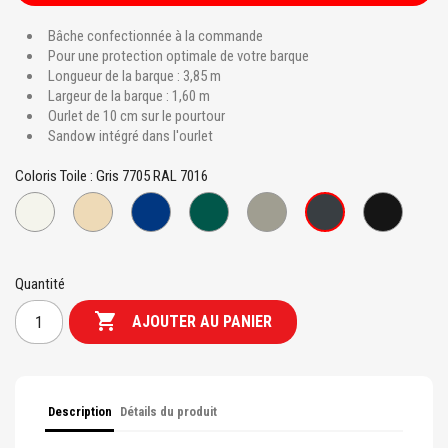
Bâche confectionnée à la commande
Pour une protection optimale de votre barque
Longueur de la barque : 3,85 m
Largeur de la barque : 1,60 m
Ourlet de 10 cm sur le pourtour
Sandow intégré dans l'ourlet
Coloris Toile : Gris 7705 RAL 7016
Blanc
Beige
Bleu
Vert
Gris
Noir
Gris
867
7458
941
995
939
810
7705
RAL
RAL
RAL
RAL
RAL
9010
1015
6026
9005
7016
Quantité

AJOUTER AU PANIER
Description
Détails du produit