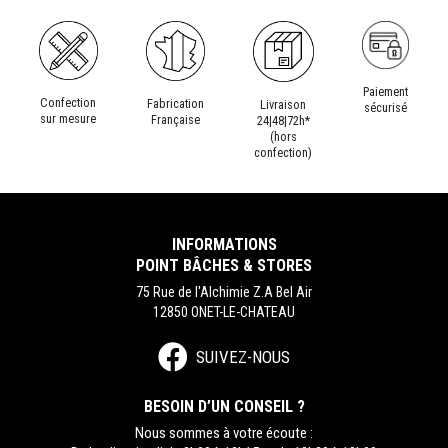
Paiement
Confection
Fabrication
Livraison
sécurisé
sur mesure
Française
24|48|72h*
(hors
confection)
INFORMATIONS
POINT BÂCHES & STORES
75 Rue de l'Alchimie Z.A Bel Air
12850 ONET-LE-CHATEAU
SUIVEZ-NOUS
BESOIN D’UN CONSEIL ?
Nous sommes à votre écoute :