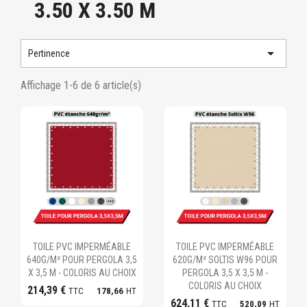
3.50 X 3.50 M

Pertinence
Affichage 1-6 de 6 article(s)
Ajouter au panier
Ajouter au panier
TOILE PVC IMPERMÉABLE
TOILE PVC IMPERMÉABLE
640G/M² POUR PERGOLA 3,5
620G/M² SOLTIS W96 POUR
X 3,5 M - COLORIS AU CHOIX
PERGOLA 3,5 X 3,5 M -
COLORIS AU CHOIX
214,39 €
TTC
178,66
HT
624,11 €
TTC
520,09
HT