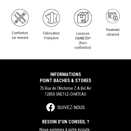
Paiement
Confection
Fabrication
Livraison
sécurisé
sur mesure
Française
24|48|72h*
(hors
confection)
INFORMATIONS
POINT BÂCHES & STORES
75 Rue de l'Alchimie Z.A Bel Air
12850 ONET-LE-CHATEAU
SUIVEZ-NOUS
BESOIN D’UN CONSEIL ?
Nous sommes à votre écoute :