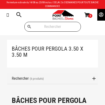
Fermeture estivale du 14/08 au 23/08 inclus / DELAI 2 à 3 SEMAINES POUR TOUTE BACHE
COMMANDEE
search
0
search
BÂCHES POUR PERGOLA 3.50 X
3.50 M
Rechercher
(6 produits)
BÂCHES POUR PERGOLA