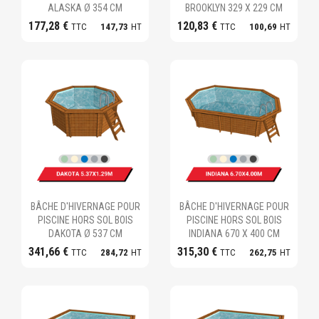
ALASKA Ø 354 CM
BROOKLYN 329 X 229 CM
177,28 €
120,83 €
TTC
147,73
HT
TTC
100,69
HT
Ajouter au panier
Ajouter au panier
BÂCHE D'HIVERNAGE POUR
BÂCHE D'HIVERNAGE POUR
PISCINE HORS SOL BOIS
PISCINE HORS SOL BOIS
DAKOTA Ø 537 CM
INDIANA 670 X 400 CM
341,66 €
315,30 €
TTC
284,72
HT
TTC
262,75
HT