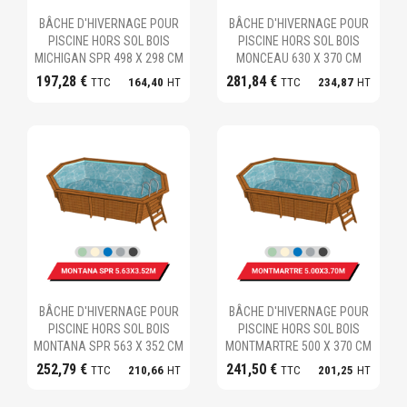
Ajouter au panier
Ajouter au panier
BÂCHE D'HIVERNAGE POUR
BÂCHE D'HIVERNAGE POUR
PISCINE HORS SOL BOIS
PISCINE HORS SOL BOIS
MICHIGAN SPR 498 X 298 CM
MONCEAU 630 X 370 CM
197,28 €
281,84 €
TTC
164,40
HT
TTC
234,87
HT
Ajouter au panier
Ajouter au panier
BÂCHE D'HIVERNAGE POUR
BÂCHE D'HIVERNAGE POUR
PISCINE HORS SOL BOIS
PISCINE HORS SOL BOIS
MONTANA SPR 563 X 352 CM
MONTMARTRE 500 X 370 CM
252,79 €
241,50 €
TTC
210,66
HT
TTC
201,25
HT