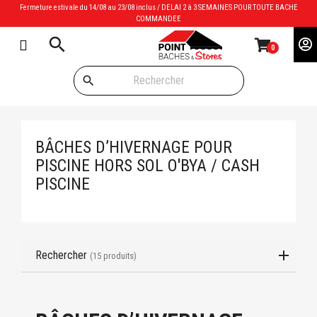
Fermeture estivale du 14/08 au 23/08 inclus / DELAI 2 à 3 SEMAINES POUR TOUTE BACHE
COMMANDEE
search
0
search
BÂCHES D’HIVERNAGE POUR
PISCINE HORS SOL O'BYA / CASH
PISCINE
Rechercher
(15 produits)