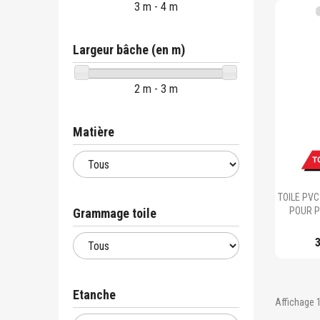
3 m - 4 m
Largeur bâche (en m)
2 m - 3 m
Matière
TOILE PVC
POUR P
Grammage toile
Etanche
Affichage 1