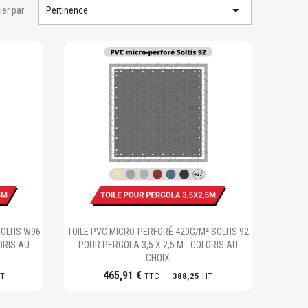

ier par :
Pertinence
Ajouter au panier
OLTIS W96
TOILE PVC MICRO-PERFORÉ 420G/M² SOLTIS 92
ORIS AU
POUR PERGOLA 3,5 X 2,5 M - COLORIS AU
CHOIX
465,91 €
T
TTC
388,25
HT