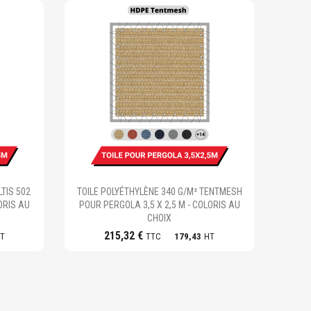
Ajouter au panier
TIS 502
TOILE POLYÉTHYLÈNE 340 G/M² TENTMESH
ORIS AU
POUR PERGOLA 3,5 X 2,5 M - COLORIS AU
CHOIX
215,32 €
T
TTC
179,43
HT