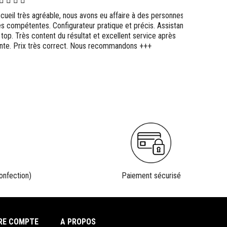
cueil très agréable, nous avons eu affaire à des personnes
Bravo ! 
ès compétentes. Configurateur pratique et précis. Assistance
impeccab
 top. Très content du résultat et excellent service après
l'interfa
nte. Prix très correct. Nous recommandons +++
grande qu
n'hésitez
onfection)
Paiement sécurisé
RE COMPTE
A PROPOS