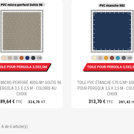
Ajouter au panier
Ajouter au panier
 MICRO-PERFORÉ 400G/M² SOLTIS 96
TOILE PVC ÉTANCHE 570 G/M² SOL
ERGOLA 3,5 X 2,5 M - COLORIS AU
POUR PERGOLA 3,5 X 2,5 M - COL
CHOIX
CHOIX
389,64 €
313,70 €
TTC
324,70
HT
TTC
261,42
H
-6 de 6 article(s)