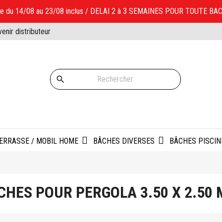
ale du 14/08 au 23/08 inclus / DELAI 2 à 3 SEMAINES POUR TOUTE
enir distributeur
search
ERRASSE / MOBIL HOME
BÂCHES DIVERSES
BÂCHES PISCI
CHES POUR PERGOLA 3.50 X 2.50 