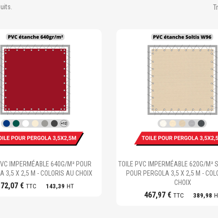
duits.
Tr
Ajouter au panier
Ajouter au panier
PVC IMPERMÉABLE 640G/M² POUR
TOILE PVC IMPERMÉABLE 620G/M² S
 3,5 X 2,5 M - COLORIS AU CHOIX
POUR PERGOLA 3,5 X 2,5 M - COL
CHOIX
172,07 €
TTC
143,39
HT
467,97 €
TTC
389,98
H