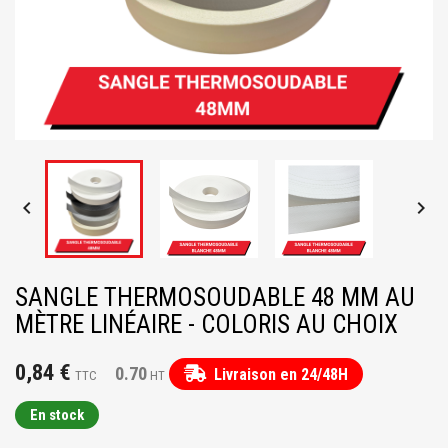


SANGLE THERMOSOUDABLE 48 MM AU
MÈTRE LINÉAIRE - COLORIS AU CHOIX
0,84 €
0.70
Livraison en 24/48H
TTC
HT
En stock