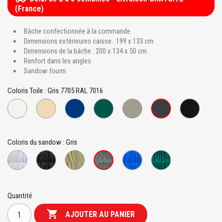
(France)
Bâche confectionnée à la commande
Dimensions extérieures caisse : 199 x 133 cm
Dimensions de la bâche : 200 x 134 x 50 cm
Renfort dans les angles
Sandow fourni
Coloris Toile : Gris 7705 RAL 7016
Blanc
Beige
Bleu
Vert
Gris
Noir
Gris
867
7458
941
995
939
810
7705
RAL
RAL
RAL
RAL
RAL
9010
1015
6026
9005
7016
Coloris du sandow : Gris
Blanc
Noir
Beige
Bleu
Vert
Gris
Quantité

AJOUTER AU PANIER