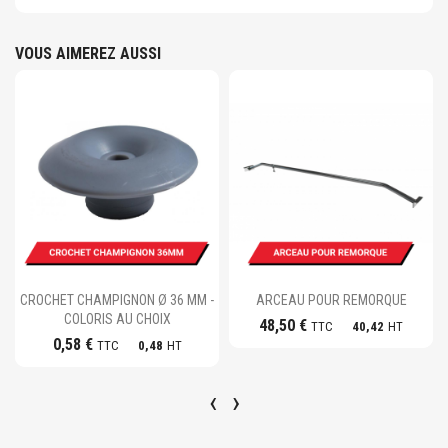
VOUS AIMEREZ AUSSI
Ajouter au panier
Ajouter au panier
CROCHET CHAMPIGNON Ø 36 MM -
ARCEAU POUR REMORQUE
COLORIS AU CHOIX
48,50 €
TTC
40,42
HT
0,58 €
TTC
0,48
HT
‹
›