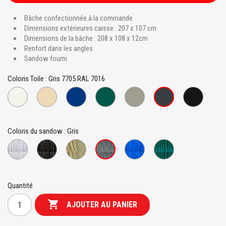
Bâche confectionnée à la commande
Dimensions extérieures caisse : 207 x 107 cm
Dimensions de la bâche : 208 x 108 x 12cm
Renfort dans les angles
Sandow fourni
Coloris Toile : Gris 7705 RAL 7016
Blanc
Beige
Bleu
Vert
Gris
Noir
Gris
867
7458
941
995
939
810
7705
RAL
RAL
RAL
RAL
RAL
9010
1015
6026
9005
7016
Coloris du sandow : Gris
Blanc
Noir
Beige
Bleu
Vert
Gris
Quantité

AJOUTER AU PANIER