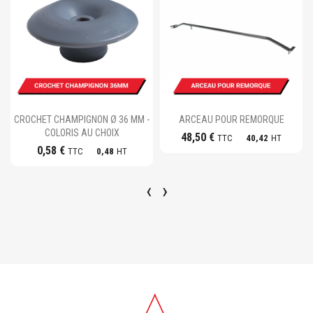
Ajouter au panier
Ajouter au panier
CROCHET CHAMPIGNON Ø 36 MM -
ARCEAU POUR REMORQUE
COLORIS AU CHOIX
48,50 €
TTC
40,42
HT
0,58 €
TTC
0,48
HT
‹
›