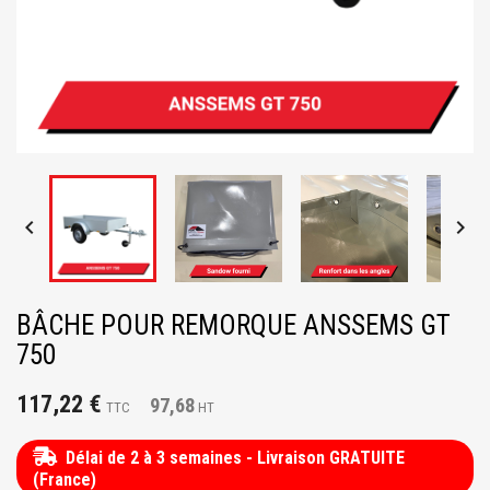


BÂCHE POUR REMORQUE ANSSEMS GT
750
117,22 €
97,68
TTC
HT
Délai de 2 à 3 semaines - Livraison GRATUITE
(France)