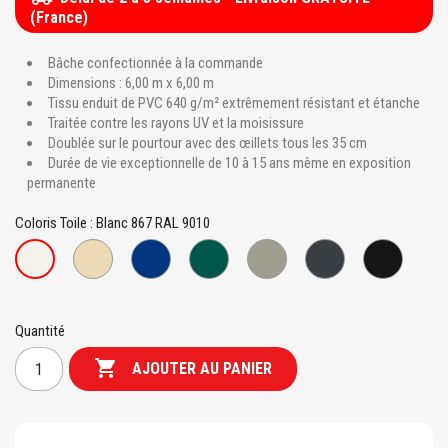
(France)
Bâche confectionnée à la commande
Dimensions : 6,00 m x 6,00 m
Tissu enduit de PVC 640 g/m² extrêmement résistant et étanche
Traitée contre les rayons UV et la moisissure
Doublée sur le pourtour avec des œillets tous les 35 cm
Durée de vie exceptionnelle de 10 à 15 ans même en exposition
permanente
Coloris Toile : Blanc 867 RAL 9010
Beige
Bleu
Vert
Gris
Gris
Noir
Blanc
7458
941
995
939
7705
810
867
RAL
RAL
RAL
RAL
RAL
1015
6026
7016
9005
9010
Quantité

AJOUTER AU PANIER