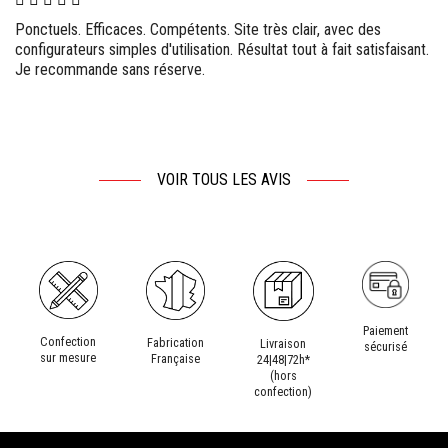
s. Efficaces. Compétents. Site très clair, avec des
Agréablemen
ateurs simples d'utilisation. Résultat tout à fait satisfaisant.
française. 
mmande sans réserve.
recommande
hésiteraient
VOIR TOUS LES AVIS
Paiement
Confection
Fabrication
Livraison
sécurisé
sur mesure
Française
24|48|72h*
(hors
confection)