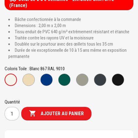
(France)
Bâche confectionnée à la commande
Dimensions : 2,00 m x 2,00 m
Tissu enduit de PVC 640 g/m² extrêmement résistant et étanche
Traitée contre les rayons UV et la moisissure
Doublée sur le pourtour avec des œillets tous les 35 cm
Durée de vie exceptionnelle de 10 à 15 ans même en exposition
permanente
Coloris Toile : Blanc 867 RAL 9010
Beige
Bleu
Vert
Gris
Gris
Noir
Blanc
7458
941
995
939
7705
810
867
RAL
RAL
RAL
RAL
RAL
1015
6026
7016
9005
9010
Quantité

AJOUTER AU PANIER