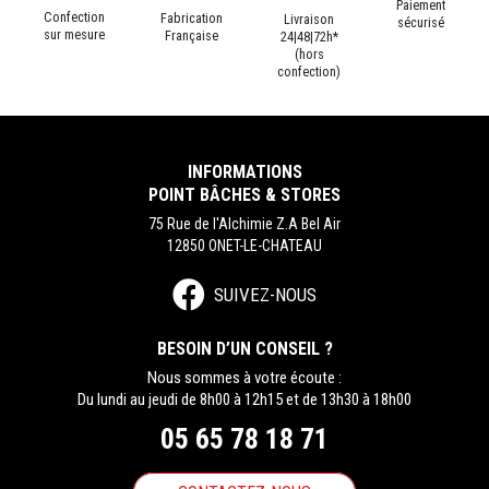
Paiement
Confection
Fabrication
Livraison
sécurisé
sur mesure
Française
24|48|72h*
(hors
confection)
INFORMATIONS
POINT BÂCHES & STORES
75 Rue de l'Alchimie Z.A Bel Air
12850 ONET-LE-CHATEAU
SUIVEZ-NOUS
BESOIN D’UN CONSEIL ?
Nous sommes à votre écoute :
Du lundi au jeudi de 8h00 à 12h15 et de 13h30 à 18h00
05 65 78 18 71