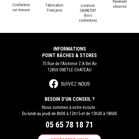
Paiement
Confection
Fabrication
Livraison
sécurisé
sur mesure
Française
24|48|72h*
(hors
confection)
INFORMATIONS
POINT BÂCHES & STORES
75 Rue de l'Alchimie Z.A Bel Air
12850 ONET-LE-CHATEAU
SUIVEZ-NOUS
BESOIN D’UN CONSEIL ?
Nous sommes à votre écoute :
Du lundi au jeudi de 8h00 à 12h15 et de 13h30 à 18h00
05 65 78 18 71