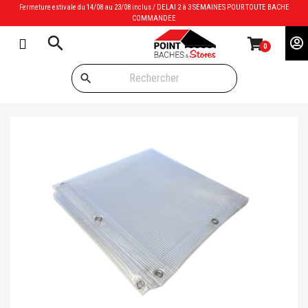
Fermeture estivale du 14/08 au 23/08 inclus / DELAI 2 à 3 SEMAINES POUR TOUTE BACHE
COMMANDEE
search
0
search